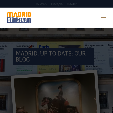
ESPAÑOL
FRANÇAIS
ENGLISH
MADRID, UP TO DATE: OUR
BLOG