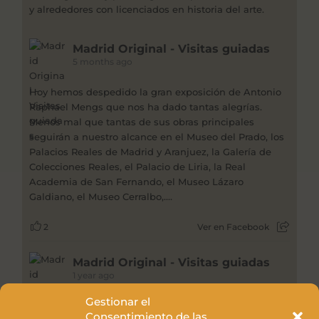
y alrededores con licenciados en historia del arte.
Madrid Original - Visitas guiadas
5 months ago
Hoy hemos despedido la gran exposición de Antonio
Raphael Mengs que nos ha dado tantas alegrías.
Menos mal que tantas de sus obras principales
seguirán a nuestro alcance en el Museo del Prado, los
Palacios Reales de Madrid y Aranjuez, la Galería de
Colecciones Reales, el Palacio de Liria, la Real
Academia de San Fernando, el Museo Lázaro
Galdiano, el Museo Cerralbo,....
2
Ver en Facebook
Madrid Original - Visitas guiadas
1 year ago
Gestionar el
La obra de Joana Vasconcelos que nos da la
Consentimiento de las