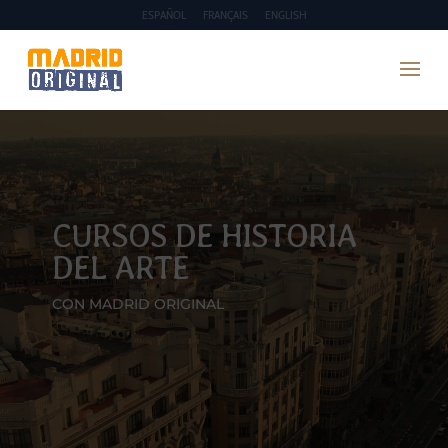
ESPAÑOL
FRANÇAIS
ENGLISH
CURSOS DE HISTORIA
DEL ARTE
CON MADRID ORIGINAL