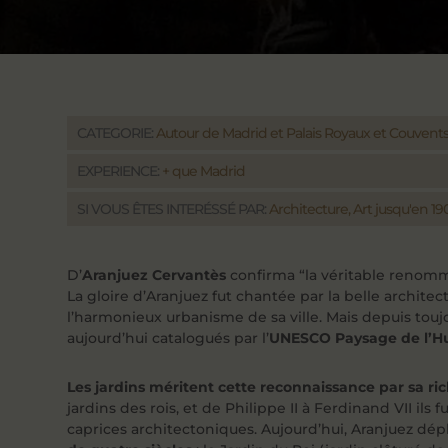
CATEGORIE:
Autour de Madrid et Palais Royaux et Couvent
EXPERIENCE:
+ que Madrid
SI VOUS ÊTES INTERÉSSÉ PAR:
Architecture, Art jusqu'en 190
D’
Aranjuez Cervantès
confirma “la véritable renomm
La gloire d’Aranjuez fut chantée par la belle architec
l’harmonieux urbanisme de sa ville. Mais depuis toujou
aujourd’hui catalogués par l’
UNESCO Paysage de l’H
Les jardins méritent cette reconnaissance par sa ric
jardins des rois, et de Philippe II à Ferdinand VII i
caprices architectoniques. Aujourd’hui, Aranjuez dépl