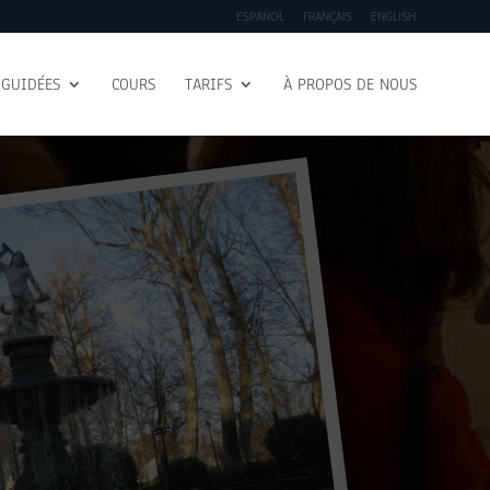
ESPAÑOL
FRANÇAIS
ENGLISH
 GUIDÉES
COURS
TARIFS
À PROPOS DE NOUS