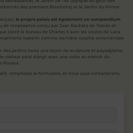
 la Renaissance), le Jardin de l’Ile (typique du goût des
s ordonnés des premiers Bourbons) et le Jardin du Prince
ranjuez,
le propre palais est également un compendium
 de renaissance conçu par Juan Bautista de Toledo et
oque (dont le bureau de Charles II avec les voutes de Luca
 romantisme isabelin comme dernière couche ornementale
raire des jardins toute une leçon de sculpture et paysagisme,
 visiteur peut élargir avec une visite au manoir du
es Royaux.
al®, remplissez le formulaire, et nous vous contacterons.
"