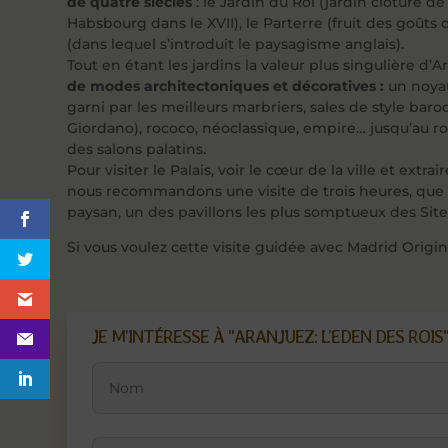
de quatre siècles
: le Jardin du Roi (jardin clôturé de
Habsbourg dans le XVII), le Parterre (fruit des goût
(dans lequel s’introduit le paysagisme anglais).
Tout en étant les jardins la valeur plus singulière d’A
de modes architectoniques et décoratives :
un noyau
garni par les meilleurs marbriers, sales de style bar
Giordano), rococo, néoclassique, empire… jusqu’au
des salons palatins.
Pour visiter le Palais, voir le cœur de la ville et ext
nous recommandons une visite de trois heures, que le
paysan, un des pavillons les plus somptueux des Sit
Si vous voulez cette visite guidée avec Madrid Origin
JE M’INTÉRESSE À "ARANJUEZ: L’EDEN DES ROIS