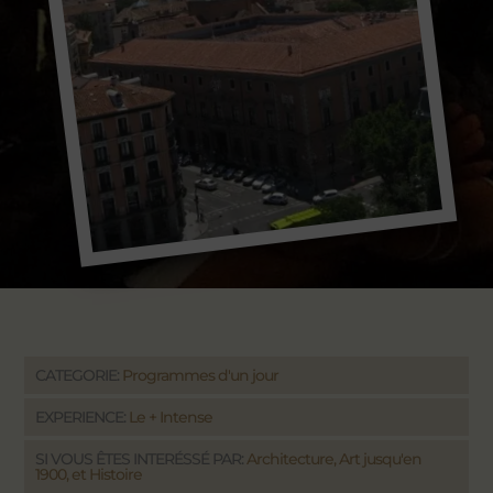
CATEGORIE:
Programmes d'un jour
EXPERIENCE:
Le + Intense
SI VOUS ÊTES INTERÉSSÉ PAR:
Architecture, Art jusqu'en
1900, et Histoire