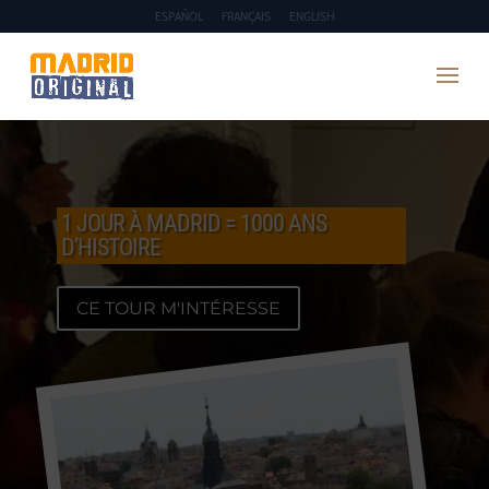
ESPAÑOL
FRANÇAIS
ENGLISH
1 JOUR À MADRID = 1000 ANS
D’HISTOIRE
CE TOUR M'INTÉRESSE