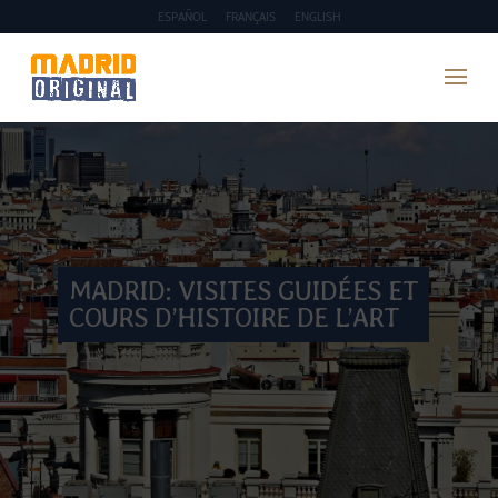
ESPAÑOL
FRANÇAIS
ENGLISH
MADRID: VISITES GUIDÉES ET
COURS D’HISTOIRE DE L’ART