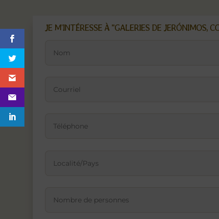
JE M’INTÉRESSE À "GALERIES DE JERÓNIMOS, C