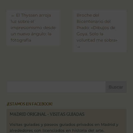
←
El Thyssen arroja
Broche del
luz sobre el
Bicentenario del
impresionismo desde
Prado: «Dibujos de
un nuevo ángulo: la
Goya. Solo la
fotografía
voluntad me sobra»
→
¡ESTAMOS EN FACEBOOK!
MADRID ORIGINAL - VISITAS GUIADAS
Visitas guiadas y paseos guiados privados en Madrid y
alrededores con licenciados en historia del arte.