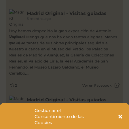
Madrid Original - Visitas guiadas
5 months ago
Hoy hemos despedido la gran exposición de Antonio
Raphael Mengs que nos ha dado tantas alegrías. Menos
mal que tantas de sus obras principales seguirán a
nuestro alcance en el Museo del Prado, los Palacios
Reales de Madrid y Aranjuez, la Galería de Colecciones
Reales, el Palacio de Liria, la Real Academia de San
Fernando, el Museo Lázaro Galdiano, el Museo
Cerralbo,....
2
Ver en Facebook
Madrid Original - Visitas guiadas
1 year ago
Gestionar el
Consentimiento de las
La obra de Joana Vasconcelos que nos da la bienvenida
Cookies
en el Palacio de Liria en cada una de las visitas guiadas