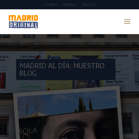
ESPAÑOL
FRANÇAIS
ENGLISH
MADRID AL DÍA: NUESTRO
BLOG