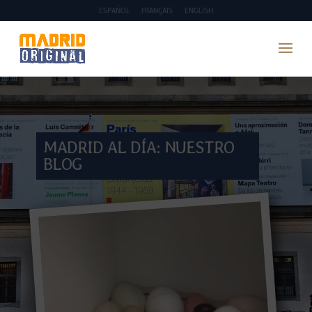
ESPAÑOL
FRANÇAIS
ENGLISH
MADRID AL DÍA: NUESTRO
BLOG