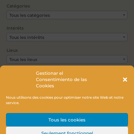
Catégories
Tous les catégories
Intérêts
Tous les intérêts
Lieux
Tous les lieux
Types de plans
Gestionar el
Consentimiento de las
Tous les Types de plans
Cookies
Nous utilisons des cookies pour optimiser notre site Web et notre
service.
FILTRER
Tous les cookies
Seulement fonctionnel