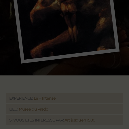
EXPERIENCE:
Le + Intense
LIEU:
Musée du Prado
SI VOUS ÊTES INTERÉSSÉ PAR:
Art jusqu'en 1900