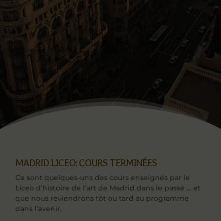
MADRID LICEO: COURS TERMINÉES
Ce sont quelques-uns des cours enseignés par le
Liceo d’histoire de l’art de Madrid dans le passé … et
que nous reviendrons tôt ou tard au programme
dans l’avenir.