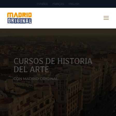
ESPAÑOL
FRANÇAIS
ENGLISH
CURSOS DE HISTORIA
DEL ARTE
CON MADRID ORIGINAL