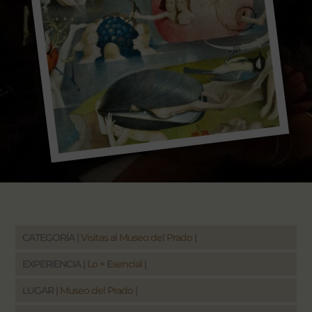
CATEGORÍA |
Visitas al Museo del Prado
|
EXPERIENCIA |
Lo + Esencial
|
LUGAR |
Museo del Prado
|