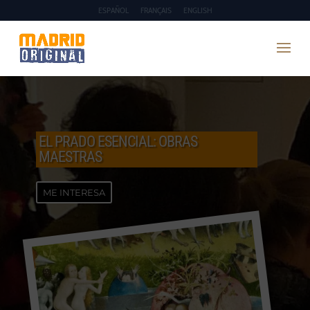
ESPAÑOL
FRANÇAIS
ENGLISH
EL PRADO ESENCIAL: OBRAS
MAESTRAS
ME INTERESA