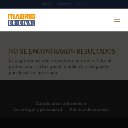
ESPAÑOL
FRANÇAIS
ENGLISH
NO SE ENCONTRARON RESULTADOS
La página solicitada no pudo encontrarse. Trate de
perfeccionar su búsqueda o utilice la navegación
para localizar la entrada.
Condiciones del servicio
Aviso legal y privacidad
Política de cookies