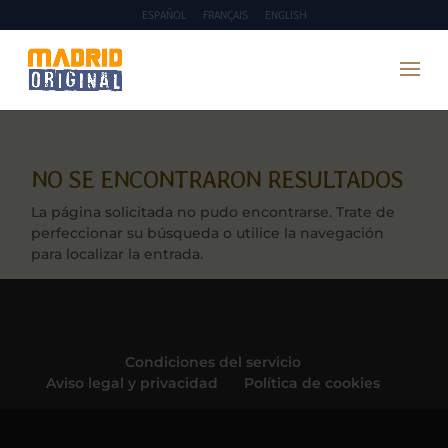
ESPAÑOL
FRANÇAIS
ENGLISH
NO SE ENCONTRARON RESULTADOS
La página solicitada no pudo encontrarse. Trate de
perfeccionar su búsqueda o utilice la navegación
para localizar la entrada.
Condiciones del servicio
Aviso legal y privacidad
Política de cookies