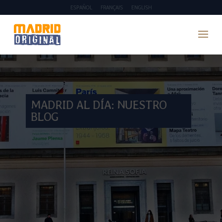
ESPAÑOL
FRANÇAIS
ENGLISH
MADRID AL DÍA: NUESTRO
BLOG