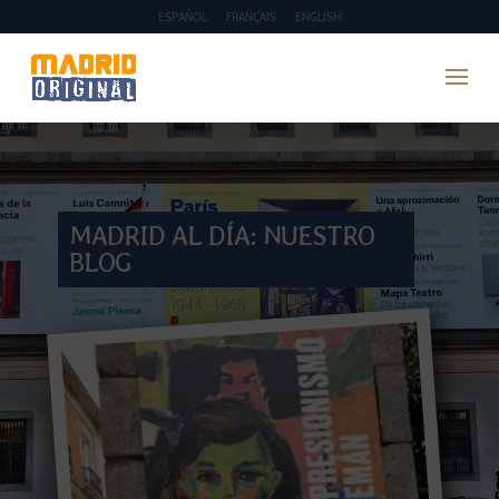
ESPAÑOL
FRANÇAIS
ENGLISH
MADRID AL DÍA: NUESTRO
BLOG