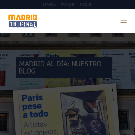
ESPAÑOL
FRANÇAIS
ENGLISH
MADRID AL DÍA: NUESTRO
BLOG