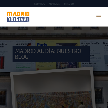
ESPAÑOL
FRANÇAIS
ENGLISH
MADRID AL DÍA: NUESTRO
BLOG