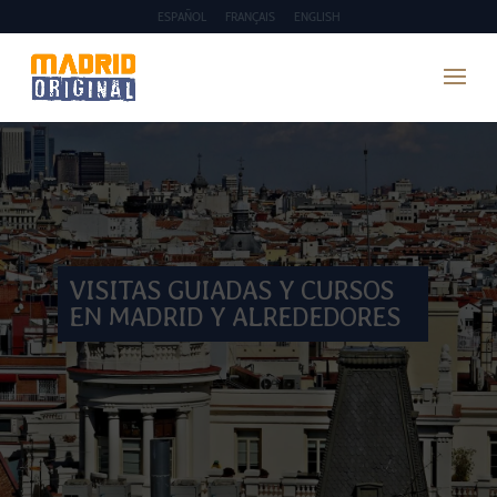
ESPAÑOL
FRANÇAIS
ENGLISH
VISITAS GUIADAS Y CURSOS
EN MADRID Y ALREDEDORES