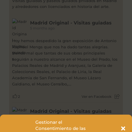
Visitas guiadas y paseos guiados privados en Madrid
y alrededores con licenciados en historia del arte.
Madrid Original - Visitas guiadas
5 months ago
Hoy hemos despedido la gran exposición de Antonio
Raphael Mengs que nos ha dado tantas alegrías.
Menos mal que tantas de sus obras principales
seguirán a nuestro alcance en el Museo del Prado, los
Palacios Reales de Madrid y Aranjuez, la Galería de
Colecciones Reales, el Palacio de Liria, la Real
Academia de San Fernando, el Museo Lázaro
Galdiano, el Museo Cerralbo,....
2
Ver en Facebook
Madrid Original - Visitas guiadas
1 year ago
Gestionar el
Consentimiento de las
La obra de Joana Vasconcelos que nos da la