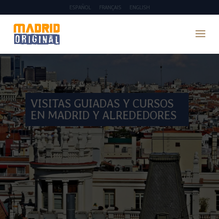
ESPAÑOL
FRANÇAIS
ENGLISH
VISITAS GUIADAS Y CURSOS
EN MADRID Y ALREDEDORES